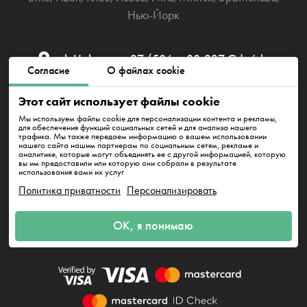
Нью-Йорк
ul. Uphagena 27/506а, 80-237 Gdańsk
Согласие
О файлах cookie
gdansk@cleanwhale.pl
Этот сайт использует файлы cookie
Мы используем файлы cookie для персонализации контента и рекламы,
для обеспечения функций социальных сетей и для анализа нашего
трафика. Мы также передаем информацию о вашем использовании
Публичный договор
Политика приватности
нашего сайта нашим партнерам по социальным сетям, рекламе и
аналитике, которые могут объединять ее с другой информацией, которую
вы им предоставили или которую они собрали в результате
Политика использования файлов cookie
использования вами их услуг
Политика приватности
Персонализировать
Clean Whale Sp. z o.o., KRS 0000868230, NIP: 6751738063,
ОК, я понимаю
REGON: 38745511400000
ul. Uphagena 27/506а, 80-237 Gdańsk
Заказать за
0.00 zł
0.00 zł