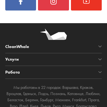
CleanWhale
Услуги
Работа
Мы работаем в 22 городах:
Варшава
,
Краков
,
Вроцлав
,
Гданьск
,
Лодзь
,
Познань
,
Катовице
,
Люблин
,
Беласток
,
Берлин
,
Гамбург
,
Мюнхен
,
Frankfurt
,
Прага
,
Brno
,
Plzeň
,
Киев
,
Львов
,
Рига
,
Минск
,
Братислава
,