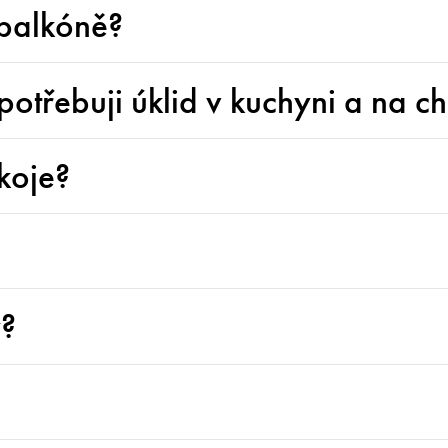
 balkóně?
potřebuji úklid v kuchyni a na 
koje?
y?