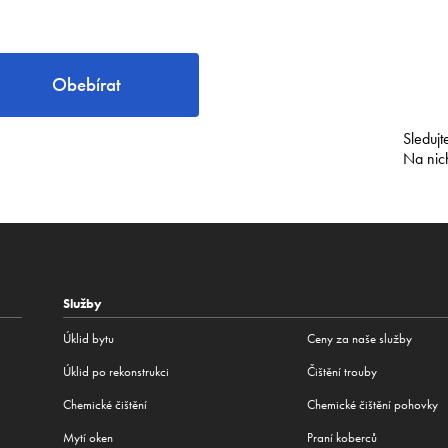
Obebírat
Sledujt
Na nic
Služby
Úklid bytu
Ceny za naše služby
Úklid po rekonstrukci
Čištění trouby
Сhemické čištění
Chemické čištění pohovky
Mytí oken
Praní koberců