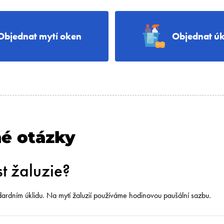
Objednat mytí oken
Objednat úk
né otázky
t žaluzie?
ndardním úklidu. Na mytí žaluzií používáme hodinovou paušální sazbu.