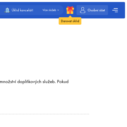
Osobní účet
Úklid kanceláří
Více služeb
Darovat úklid
é množství doplňkových služeb. Pokud