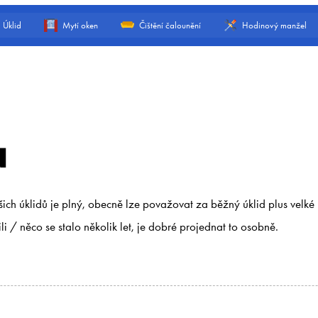
Úklid
Mytí oken
Čištění čalounění
Hodinový manžel
d
šich úklidů je plný, obecně lze považovat za běžný úklid plus velk
žili / něco se stalo několik let, je dobré projednat to osobně.