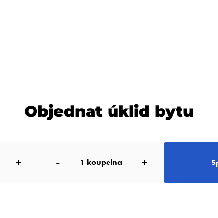
Objednat úklid bytu
+
-
+
1
koupelna
S