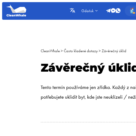
Gdaňsk
CleanWhale
>
Často kladené dotazy
>
Závěrečný úklid
Závěrečný úkli
Tento termín používáme jen zřídka. Každý z na
potřebujete uklidit byt, kde jste neuklízeli / ne