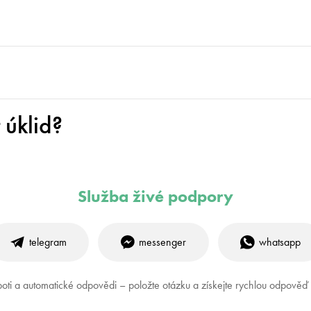
úklid?
Služba živé podpory
telegram
messenger
whatsapp
oti a automatické odpovědi – položte otázku a získejte rychlou odpově