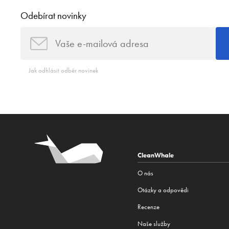
Odebírat novinky
Jak odhlásit odběr novinek
CleanWhale
O nás
Otázky a odpovědi
Recenze
Naše služby