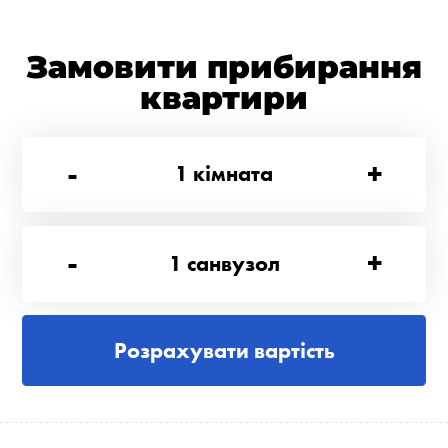
Замовити прибирання
квартири
-
+
1
кімната
-
+
1
санвузол
Розрахувати вартість