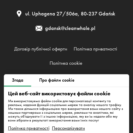
ul. Uphagena 27/506а, 80-237 Gdańsk
gdansk@cleanwhale.pl
Договір публічної оферти
Політика приватності
Політика cookie
Згода
Про файли cookie
Clean Whale Sp. z o.o., KRS 0000868230, NIP: 6751738063,
REGON: 38745511400000
Цей веб-сайт використовує файли cookie
ul. Uphagena 27/506а, 80-237 Gdańsk
Ми використовуємо файли cookie для персоналізації контенту та
реклами, надання функцій соціальних мереж та аналізу нашого трафіку.
Ми також ділимося інформацією про використання вами нашого сайту з
нашими партнерами з соціальних мереж, реклами та аналітики, які
можуть об'єднувати її з іншою інформацією, яку ви їм надали або яку
вони зібрали в результаті використання вами їхніх послуг
Політика приватності
Персоналізувати