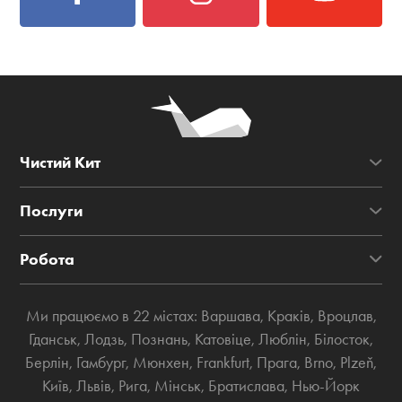
Чистий Кит
Послуги
Робота
Ми працюємо в 22 містах:
Варшава
,
Краків
,
Вроцлав
,
Гданськ
,
Лодзь
,
Познань
,
Катовіце
,
Люблін
,
Білосток
,
Берлін
,
Гамбург
,
Мюнхен
,
Frankfurt
,
Прага
,
Brno
,
Plzeň
,
Київ
,
Львів
,
Рига
,
Мінськ
,
Братислава
,
Нью-Йорк