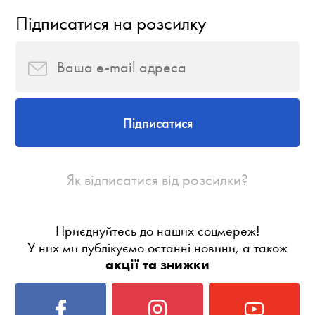
Підписатися на розсилку
Підписатися
Як відписатися від розсилки?
Приєднуйтесь до наших соцмереж!
У них ми публікуємо останні новини, а також
акції та знижки