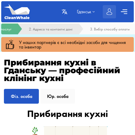
Гданськ
р послуг
2. Адреса та контактні дані
3. Вибір способу оплати
У наших партнерів є всі необхідні засоби для чищення
та інвентар
Прибирання кухні в
Гданську — професійний
клінінг кухні
Фіз. особа
Юр. особа
Прибирання кухні