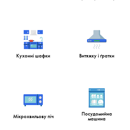
Кухонні шафки
Витяжку і ґратки
Посудомийна
Мікрохвильову піч
машина