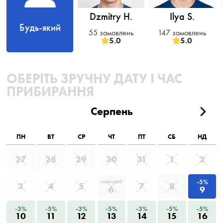
Dzmitry H.
Ilya S.
Будь-який
55 замовлень
147 замовлень
5.0
5.0
ОБЕРІТЬ ЗРУЧНУ ДАТУ І ЧАС
ПРИБИРАННЯ
Серпень
ПН
ВТ
СР
ЧТ
ПТ
СБ
НД
27
28
29
30
31
1
2
-5%
сьогодні
3
4
5
7
8
6
9
-3%
-5%
-3%
-5%
-3%
-5%
-5%
10
11
12
13
14
15
16