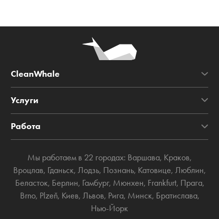
CleanWhale
Услуги
Работа
Мы работаем в 22 городах:
Варшава
,
Краков
,
Вроцлав
,
Гданьск
,
Лодзь
,
Познань
,
Катовице
,
Люблин
,
Беласток
,
Берлин
,
Гамбург
,
Мюнхен
,
Frankfurt
,
Прага
,
Brno
,
Plzeň
,
Киев
,
Львов
,
Рига
,
Минск
,
Братислава
,
Нью-Йорк