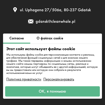
ul. Uphagena 27/506а, 80-237 Gdańsk
gdansk@cleanwhale.pl
Публичный договор
Политика приватности
Согласие
О файлах cookie
Этот сайт использует файлы cookie
Политика использования файлов cookie
Мы используем файлы cookie для персонализации контента и рекламы,
для обеспечения функций социальных сетей и для анализа нашего
трафика. Мы также передаем информацию о вашем использовании
нашего сайта нашим партнерам по социальным сетям, рекламе и
Clean Whale Sp. z o.o., KRS 0000868230, NIP: 6751738063,
аналитике, которые могут объединять ее с другой информацией, которую
REGON: 38745511400000
вы им предоставили или которую они собрали в результате
ul. Uphagena 27/506а, 80-237 Gdańsk
использования вами их услуг
Политика приватности
Персонализировать
ОК, я понимаю