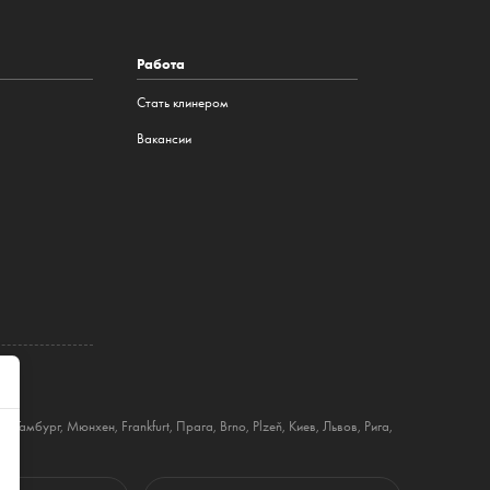
Работа
Стать клинером
Вакансии
ин
,
Гамбург
,
Мюнхен
,
Frankfurt
,
Прага
,
Brno
,
Plzeň
,
Киев
,
Львов
,
Рига
,