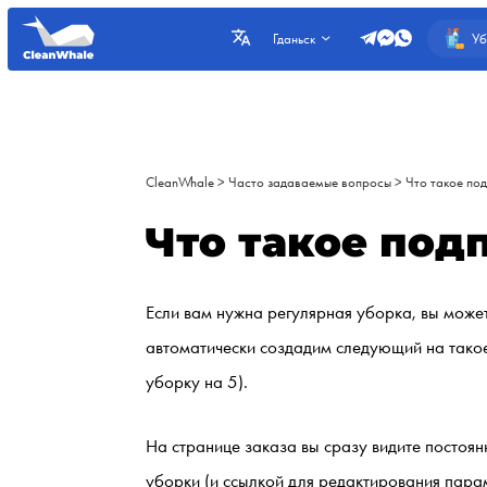
Уб
Гданьск
CleanWhale
>
Часто задаваемые вопросы
>
Что такое по
Что такое под
Если вам нужна регулярная уборка, вы може
автоматически создадим следующий на такое 
уборку на 5).
На странице заказа вы сразу видите постоя
уборки (и ссылкой для редактирования пара