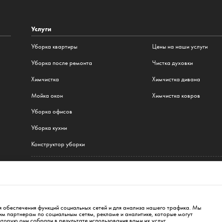
Услуги
Уборка квартиры
Цены на наши услуги
Уборка после ремонта
Чистка духовки
Химчистка
Химчистка дивана
Мойка окон
Химчистка ковров
Уборка офисов
Уборка кухни
Конструктор уборки
Все наши услуги
шава
,
Краков
,
Вроцлав
,
Гданьск
,
Лодзь
,
Познань
,
Катовице
,
Люблин
,
Беласток
,
Берл
я обеспечения функций социальных сетей и для анализа нашего трафика. Мы
 партнерам по социальным сетям, рекламе и аналитике, которые могут
оторую они собрали в результате использования вами их услуг