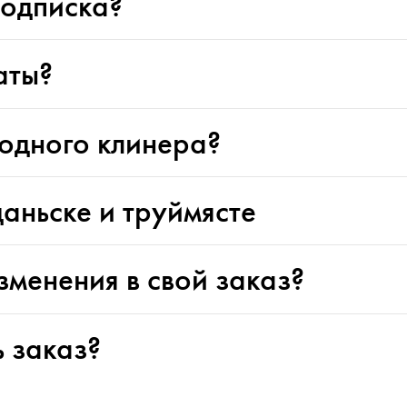
подписка?
аты?
одного клинера?
аньске и труймясте
изменения в свой заказ?
ь заказ?