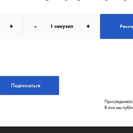
+
-
+
1
санузел
Рассч
Подписаться
Присоединяйся
В них мы публ