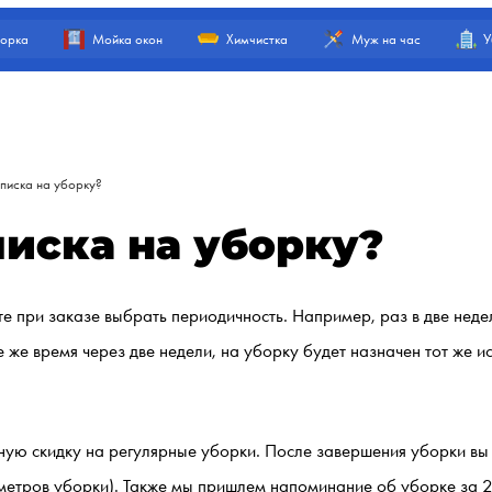
орка
Мойка окон
Химчистка
Муж на час
У
дписка на уборку?
писка на уборку?
те при заказе выбрать периодичность. Например, раз в две нед
же время через две недели, на уборку будет назначен тот же ис
нную скидку на регулярные уборки. После завершения уборки вы
метров уборки). Также мы пришлем напоминание об уборке за 2