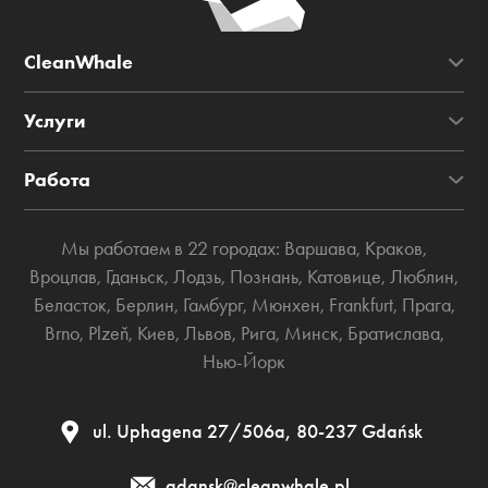
CleanWhale
Услуги
Работа
Мы работаем в 22 городах:
Варшава
,
Краков
,
Вроцлав
,
Гданьск
,
Лодзь
,
Познань
,
Катовице
,
Люблин
,
Беласток
,
Берлин
,
Гамбург
,
Мюнхен
,
Frankfurt
,
Прага
,
Brno
,
Plzeň
,
Киев
,
Львов
,
Рига
,
Минск
,
Братислава
,
Нью-Йорк
ul. Uphagena 27/506а, 80-237 Gdańsk
gdansk@cleanwhale.pl