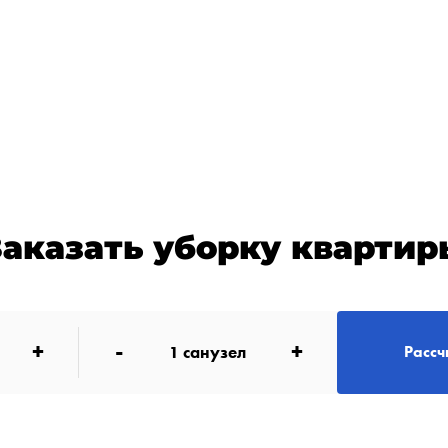
Заказать уборку квартир
+
-
+
1
санузел
Рассч