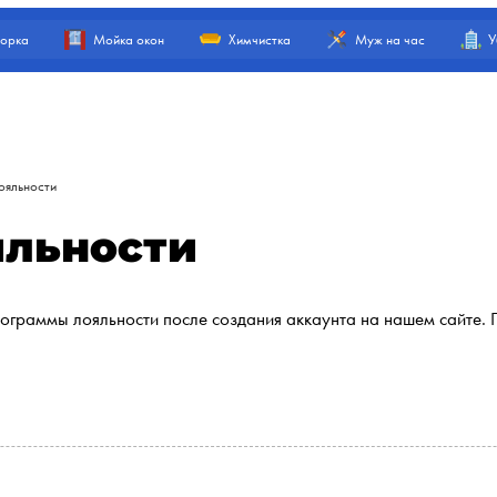
орка
Мойка окон
Химчистка
Муж на час
У
ояльности
яльности
рограммы лояльности после создания аккаунта на нашем сайте. 