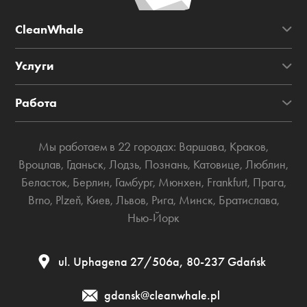
CleanWhale
Услуги
Работа
Мы работаем в 22 городах:
Варшава
,
Краков
,
Вроцлав
,
Гданьск
,
Лодзь
,
Познань
,
Катовице
,
Люблин
,
Беласток
,
Берлин
,
Гамбург
,
Мюнхен
,
Frankfurt
,
Прага
,
Brno
,
Plzeň
,
Киев
,
Львов
,
Рига
,
Минск
,
Братислава
,
Нью-Йорк
ul. Uphagena 27/506а, 80-237 Gdańsk
gdansk@cleanwhale.pl