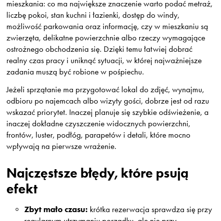
mieszkania: co ma największe znaczenie warto podać metraż,
liczbę pokoi, stan kuchni i łazienki, dostęp do windy,
możliwość parkowania oraz informację, czy w mieszkaniu są
zwierzęta, delikatne powierzchnie albo rzeczy wymagające
ostrożnego obchodzenia się. Dzięki temu łatwiej dobrać
realny czas pracy i uniknąć sytuacji, w której najważniejsze
zadania muszą być robione w pośpiechu.
Jeżeli sprzątanie ma przygotować lokal do zdjęć, wynajmu,
odbioru po najemcach albo wizyty gości, dobrze jest od razu
wskazać priorytet. Inaczej planuje się szybkie odświeżenie, a
inaczej dokładne czyszczenie widocznych powierzchni,
frontów, luster, podłóg, parapetów i detali, które mocno
wpływają na pierwsze wrażenie.
Najczęstsze błędy, które psują
efekt
Zbyt mało czasu:
krótka rezerwacja sprawdza się przy
regularnym utrzymaniu porządku, ale nie przy