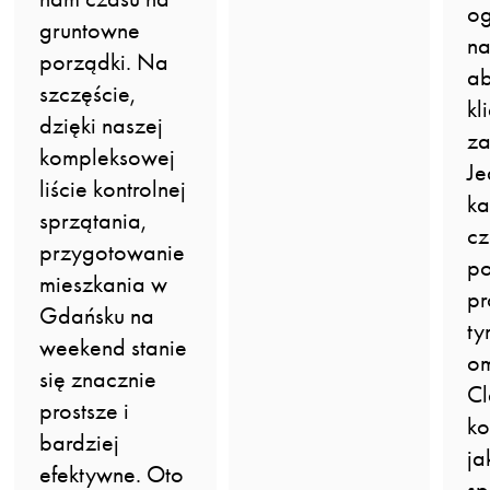
og
gruntowne
na
porządki. Na
ab
szczęście,
kl
dzięki naszej
za
kompleksowej
Je
liście kontrolnej
ka
sprzątania,
c
przygotowanie
po
mieszkania w
pr
Gdańsku na
ty
weekend stanie
om
się znacznie
C
prostsze i
ko
bardziej
ja
efektywne. Oto
sp