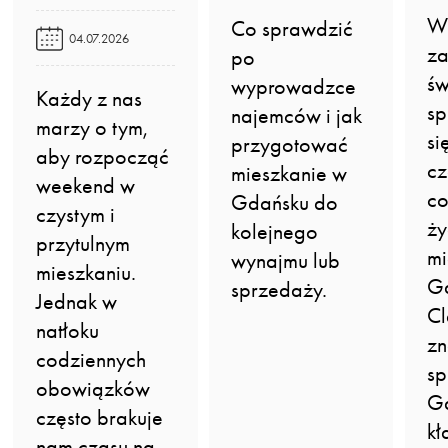
W 
Co sprawdzić
04.07.2026
z
po
św
wyprowadzce
Każdy z nas
sp
najemców i jak
marzy o tym,
si
przygotować
aby rozpocząć
cz
mieszkanie w
weekend w
co
Gdańsku do
czystym i
ży
kolejnego
przytulnym
m
wynajmu lub
mieszkaniu.
G
sprzedaży.
Jednak w
Cl
natłoku
zn
codziennych
sp
obowiązków
Gd
często brakuje
kł
nam czasu na