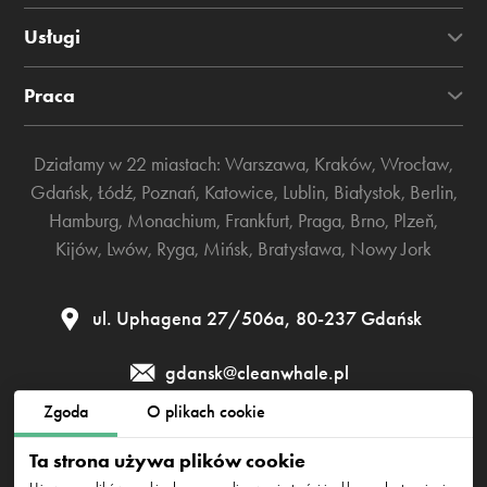
Usługi
Praca
Działamy w 22 miastach:
Warszawa
,
Kraków
,
Wrocław
,
Gdańsk
,
Łódź
,
Poznań
,
Katowice
,
Lublin
,
Białystok
,
Berlin
,
Hamburg
,
Monachium
,
Frankfurt
,
Praga
,
Brno
,
Plzeň
,
Kijów
,
Lwów
,
Ryga
,
Mińsk
,
Bratysława
,
Nowy Jork
ul. Uphagena 27/506а, 80-237 Gdańsk
gdansk@cleanwhale.pl
Zgoda
O plikach cookie
Regulamin
Polityka prywatności
Polityka cookies
Ta strona używa plików cookie