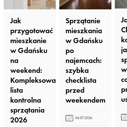
J
Sprzątanie
Jak
C
mieszkania
przygotować
k
w Gdańsku
mieszkanie
j
po
w Gdańsku
s
najemcach:
na
w
szybka
weekend:
c
checklista
Kompleksowa
p
przed
lista
u
weekendem️
kontrolna
sprzątania
2026️
04.07.2026