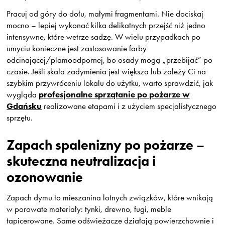
Pracuj od góry do dołu, małymi fragmentami. Nie dociskaj
mocno – lepiej wykonać kilka delikatnych przejść niż jedno
intensywne, które wetrze sadzę. W wielu przypadkach po
umyciu konieczne jest zastosowanie farby
odcinającej/plamoodpornej, bo osady mogą „przebijać” po
czasie. Jeśli skala zadymienia jest większa lub zależy Ci na
szybkim przywróceniu lokalu do użytku, warto sprawdzić, jak
profesjonalne sprzątanie po pożarze w
wygląda
Gdańsku
realizowane etapami i z użyciem specjalistycznego
sprzętu.
Zapach spalenizny po pożarze –
skuteczna neutralizacja i
ozonowanie
Zapach dymu to mieszanina lotnych związków, które wnikają
w porowate materiały: tynki, drewno, fugi, meble
tapicerowane. Same odświeżacze działają powierzchownie i