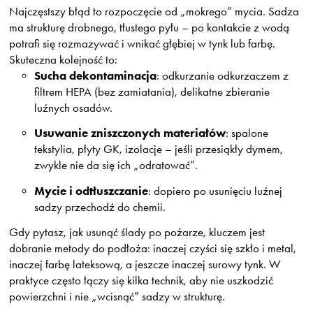
Najczęstszy błąd to rozpoczęcie od „mokrego” mycia. Sadza
ma strukturę drobnego, tłustego pyłu – po kontakcie z wodą
potrafi się rozmazywać i wnikać głębiej w tynk lub farbę.
Skuteczna kolejność to:
Sucha dekontaminacja
: odkurzanie odkurzaczem z
filtrem HEPA (bez zamiatania), delikatne zbieranie
luźnych osadów.
Usuwanie zniszczonych materiałów
: spalone
tekstylia, płyty GK, izolacje – jeśli przesiąkły dymem,
zwykle nie da się ich „odratować”.
Mycie i odtłuszczanie
: dopiero po usunięciu luźnej
sadzy przechodź do chemii.
Gdy pytasz,
jak usunąć ślady po pożarze
, kluczem jest
dobranie metody do podłoża: inaczej czyści się szkło i metal,
inaczej farbę lateksową, a jeszcze inaczej surowy tynk. W
praktyce często łączy się kilka technik, aby nie uszkodzić
powierzchni i nie „wcisnąć” sadzy w strukturę.