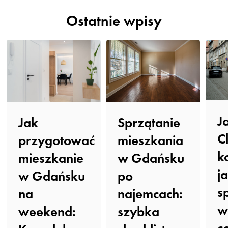
Ostatnie wpisy
J
Sprzątanie
Jak
C
mieszkania
przygotować
k
w Gdańsku
mieszkanie
j
po
w Gdańsku
s
najemcach:
na
w
szybka
weekend:
c