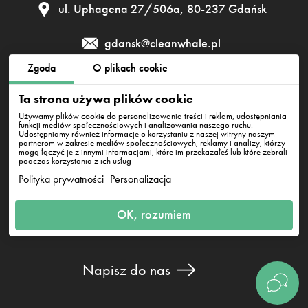
ul. Uphagena 27/506а, 80-237 Gdańsk
gdansk@cleanwhale.pl
Zgoda
O plikach cookie
Regulamin
Polityka prywatności
Polityka cookies
Ta strona używa plików cookie
Używamy plików cookie do personalizowania treści i reklam, udostępniania
funkcji mediów społecznościowych i analizowania naszego ruchu.
Udostępniamy również informacje o korzystaniu z naszej witryny naszym
Clean Whale Sp. z o.o., KRS 0000868230, NIP: 6751738063,
partnerom w zakresie mediów społecznościowych, reklamy i analizy, którzy
REGON: 38745511400000
mogą łączyć je z innymi informacjami, które im przekazałeś lub które zebrali
ul. Uphagena 27/506а, 80-237 Gdańsk
podczas korzystania z ich usług
Polityka prywatności
Personalizacja
OK, rozumiem
Napisz do nas