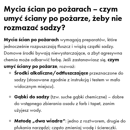
Mycia ścian po pożarach – czym
umyć ściany po pożarze, żeby nie
rozmazać sadzy?
Mycia ścian po pożarach
wymagają preparatów, które
jednocześnie rozpuszczają tłuszcz i wiążą cząstki sadzy.
Domowe środki bywają niewystarczające, a zbyt agresywna
czym
chemia może odbarwić farbę. Jeśli zastanawiasz się,
umyć ściany po pożarze
, rozważ:
Środki alkaliczne/odtłuszczające
przeznaczone do
sadzy (stosowane zgodnie z instrukcją i testem w mało
widocznym miejscu).
Gąbki do sadzy
(tzw. suche gąbki chemiczne) – dobre
do wstępnego zbierania osadu z farb i tapet, zanim
użyjesz wody.
Metodę „dwa wiadra”
: jedno z roztworem, drugie do
płukania narzędzi; często zmieniaj wodę i ściereczki.