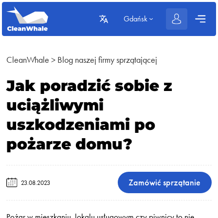
Gdańsk
CleanWhale
>
Blog naszej firmy sprzątającej
Jak poradzić sobie z
uciążliwymi
uszkodzeniami po
pożarze domu?
Zamówić sprzątanie
23.08.2023
Pożar w mieszkaniu, lokalu usługowym czy piwnicy to nie