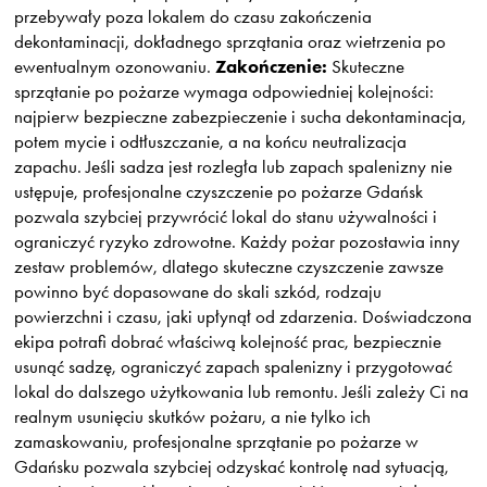
przebywały poza lokalem do czasu zakończenia
dekontaminacji, dokładnego sprzątania oraz wietrzenia po
Zakończenie:
ewentualnym ozonowaniu.
Skuteczne
sprzątanie po pożarze wymaga odpowiedniej kolejności:
najpierw bezpieczne zabezpieczenie i sucha dekontaminacja,
potem mycie i odtłuszczanie, a na końcu neutralizacja
zapachu. Jeśli sadza jest rozległa lub zapach spalenizny nie
ustępuje, profesjonalne
czyszczenie po pożarze Gdańsk
pozwala szybciej przywrócić lokal do stanu używalności i
ograniczyć ryzyko zdrowotne. Każdy pożar pozostawia inny
zestaw problemów, dlatego skuteczne czyszczenie zawsze
powinno być dopasowane do skali szkód, rodzaju
powierzchni i czasu, jaki upłynął od zdarzenia. Doświadczona
ekipa potrafi dobrać właściwą kolejność prac, bezpiecznie
usunąć sadzę, ograniczyć zapach spalenizny i przygotować
lokal do dalszego użytkowania lub remontu. Jeśli zależy Ci na
realnym usunięciu skutków pożaru, a nie tylko ich
zamaskowaniu, profesjonalne sprzątanie po pożarze w
Gdańsku pozwala szybciej odzyskać kontrolę nad sytuacją,