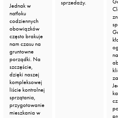
G
sprzedaży.
Jednak w
Cl
natłoku
zn
codziennych
sp
obowiązków
Gd
często brakuje
kł
nam czasu na
og
gruntowne
na
porządki. Na
ab
szczęście,
kl
dzięki naszej
za
kompleksowej
Je
liście kontrolnej
ka
sprzątania,
c
przygotowanie
po
mieszkania w
pr