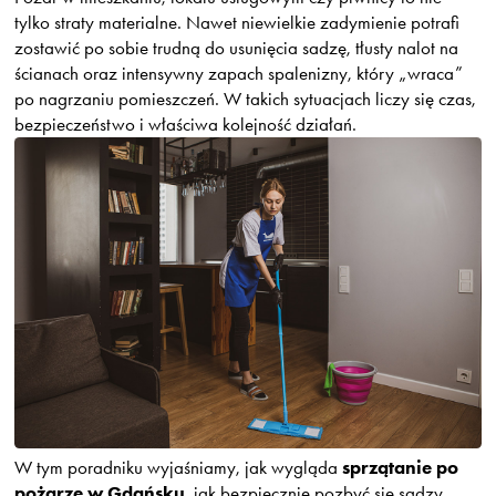
tylko straty materialne. Nawet niewielkie zadymienie potrafi
zostawić po sobie trudną do usunięcia sadzę, tłusty nalot na
ścianach oraz intensywny zapach spalenizny, który „wraca”
po nagrzaniu pomieszczeń. W takich sytuacjach liczy się czas,
bezpieczeństwo i właściwa kolejność działań.
sprzątanie po
W tym poradniku wyjaśniamy, jak wygląda
pożarze w Gdańsku
, jak bezpiecznie pozbyć się sadzy,