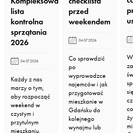
checklista
Kompleksowa
p
przed
lista
u
weekendem️
kontrolna
sprzątania
2026️
04.07.2026
W 
Co sprawdzić
04.07.2026
z
po
św
wyprowadzce
Każdy z nas
sp
najemców i jak
marzy o tym,
si
przygotować
aby rozpocząć
cz
mieszkanie w
weekend w
co
Gdańsku do
czystym i
ży
kolejnego
przytulnym
m
wynajmu lub
mieszkaniu.