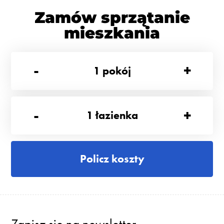
Zamów sprzątanie
mieszkania
-
+
1
pokój
-
+
1
łazienka
Policz koszty