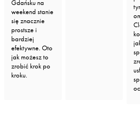
Gdańsku na
ty
weekend stanie
om
się znacznie
C
prostsze i
ko
bardziej
ja
efektywne. Oto
sp
jak możesz to
zr
zrobić krok po
us
kroku.
sp
oc