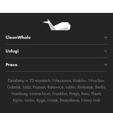
CleanWhale
Usługi
Praca
Działamy w 22 miastach:
Warszawa
,
Kraków
,
Wrocław
,
Gdańsk
,
Łódź
,
Poznań
,
Katowice
,
Lublin
,
Białystok
,
Berlin
,
Hamburg
,
Monachium
,
Frankfurt
,
Praga
,
Brno
,
Plzeň
,
Kijów
,
Lwów
,
Ryga
,
Mińsk
,
Bratysława
,
Nowy Jork